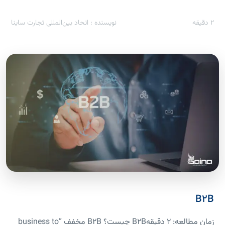
2
دقیقه
نویسنده : اتحاد بین‌المللی تجارت ساینا
B۲B
زمان مطالعه: 2 دقیقهB2B چیست؟ B2B مخفف “business to