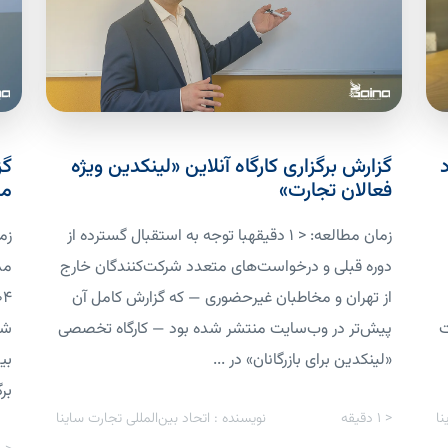
گزارش برگزاری کارگاه آنلاین «لینکدین ویژه
گز
فعالان تجارت»
مذ
زمان مطالعه: < 1 دقیقهبا توجه به استقبال گسترده از
دوره قبلی و درخواست‌های متعدد شرکت‌کنندگان خارج
از تهران و مخاطبان غیرحضوری — که گزارش کامل آن
ت
پیش‌تر در وب‌سایت منتشر شده بود — کارگاه تخصصی
شر
«لینکدین برای بازرگانان» در ...
بی
برگ
نا
< 1
دقیقه
نویسنده : اتحاد بین‌المللی تجارت ساینا