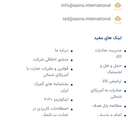
info@saina.international
rad@saina.international
لینک های مفید
مدیریت صادرات
درباره ما
کالا
منشور اخلاقی شرکت
حمل و نقل و
قوانین و مقررات تجارت با
لجستیک
آمریکای شمالی
ترخیص کالا
بخشنامه های گمرک
صادرات به آمریکای
ایران
شمالی
اینکوترمز 2020
مطالعه بازار هدف
اصطلاحات کاربردی در
اعزام و پذیرش
تجارت بین‌الملل
هیئت های تجاری