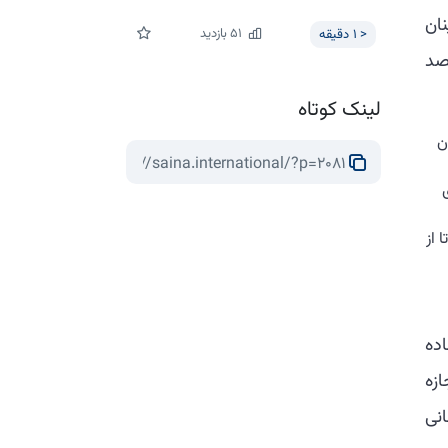
ان
51
بازدید
< 1
دقیقه
صد
لینک کوتاه
ن
 از
ده
زه
انی