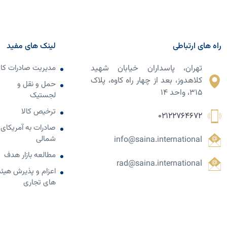
راه های ارتباطی
لینک های مفید
تهران، پاسداران خیابان شهید
مدیریت صادرات کال
کلاهدوز، بعد از چهار راه کاوه، پلاک
حمل و نقل و
۳۱۵، واحد ۱۴
لجستیک
ترخیص کالا
02122764672
صادرات به آمریکای
شمالی
info@saina.international
مطالعه بازار هدف
rad@saina.international
اعزام و پذیرش هیئ
های تجاری