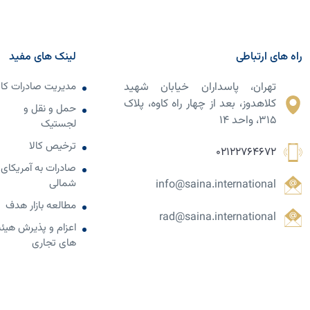
راه های ارتباطی
لینک های مفید
تهران، پاسداران خیابان شهید
مدیریت صادرات کال
کلاهدوز، بعد از چهار راه کاوه، پلاک
حمل و نقل و
۳۱۵، واحد ۱۴
لجستیک
ترخیص کالا
02122764672
صادرات به آمریکای
شمالی
info@saina.international
مطالعه بازار هدف
rad@saina.international
اعزام و پذیرش هیئ
های تجاری